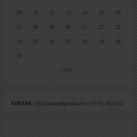
10
11
12
13
14
15
16
17
18
19
20
21
22
23
24
25
26
27
28
29
30
31
« Apr
KONTAK
(
jdih.batam@gmail.com
/ (0778) 462164 )