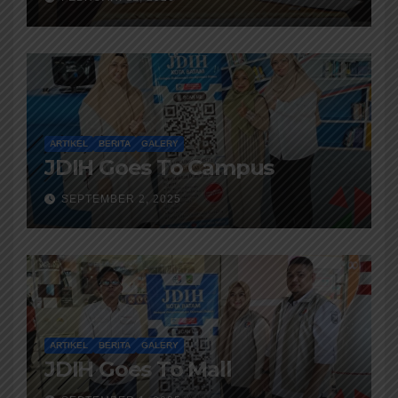
Hukum
ARTIKEL
BERITA
GALERY
JDIH Goes To Campus
SEPTEMBER 2, 2025
ARTIKEL
BERITA
GALERY
JDIH Goes To Mall