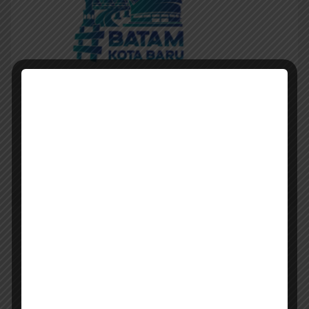
File APK JDIH Batam