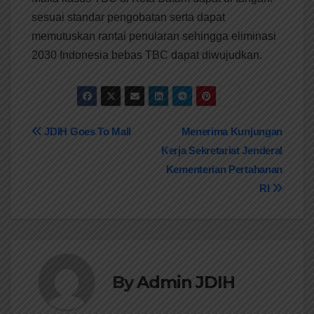
sesuai standar pengobatan serta dapat
memutuskan rantai penularan sehingga eliminasi
2030 Indonesia bebas TBC dapat diwujudkan.
Navigasi
JDIH Goes To Mall
Menerima Kunjungan
Kerja Sekretariat Jenderal
pos
Kementerian Pertahanan
RI
By
Admin JDIH