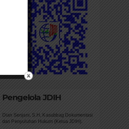
Pengelola JDIH
Dian Senjani, S.H, Kasubbag Dokumentasi
dan Penyuluhan Hukum (Ketua JDIH).