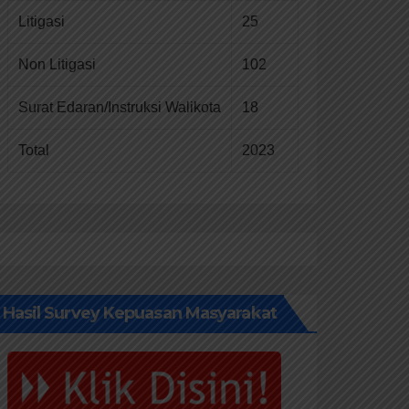
Litigasi
25
Non Litigasi
102
Surat Edaran/Instruksi Walikota
18
Total
2023
Hasil Survey Kepuasan Masyarakat