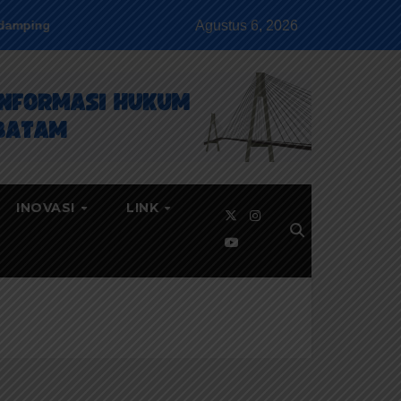
Agustus 6, 2026
ukum
JDIH Goes To Campus
JDIH Goes To Mall
INOVASI
LINK