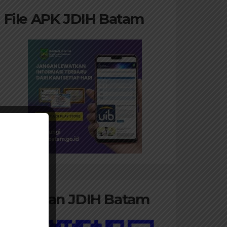
File APK JDIH Batam
Panduan JDIH Batam