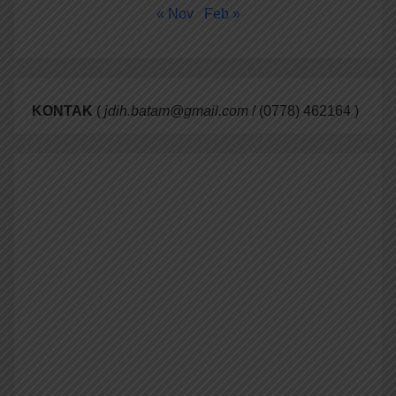
« Nov
Feb »
KONTAK
(
jdih.batam@gmail.com
/ (0778) 462164 )