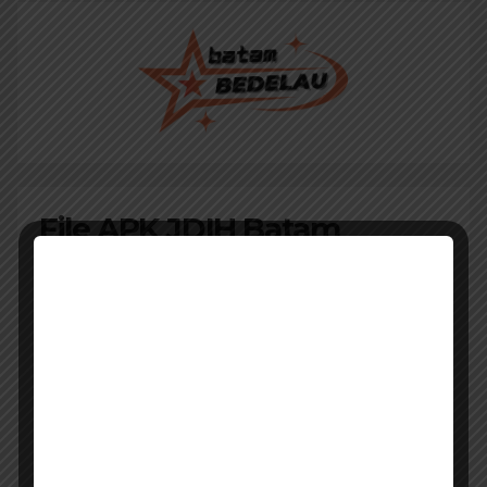
File APK JDIH Batam