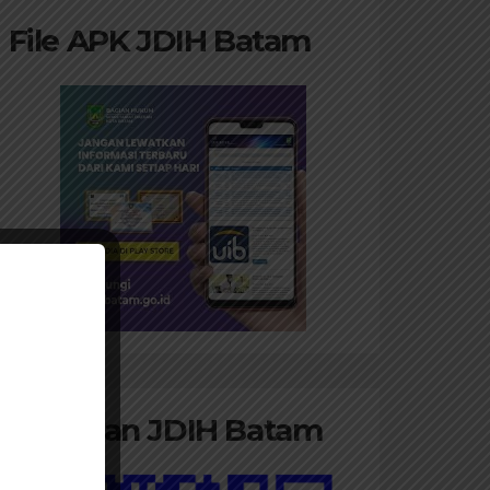
File APK JDIH Batam
Panduan JDIH Batam