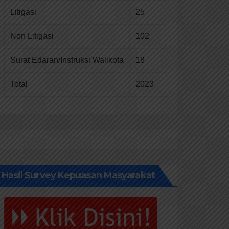
Litigasi
25
Non Litigasi
102
Surat Edaran/Instruksi Walikota
18
Total
2023
Hasil Survey Kepuasan Masyarakat