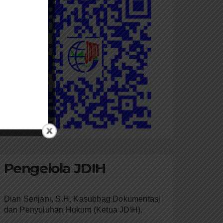
Pengelola JDIH
Dian Senjani, S.H, Kasubbag Dokumentasi
dan Penyuluhan Hukum (Ketua JDIH).