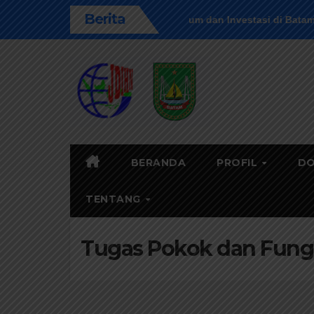
Skip
Berita
man, Dorong Kepastian Hukum dan Investasi di Batam
Wal
to
content
BERANDA
PROFIL
DO
TENTANG
Tugas Pokok dan Fung