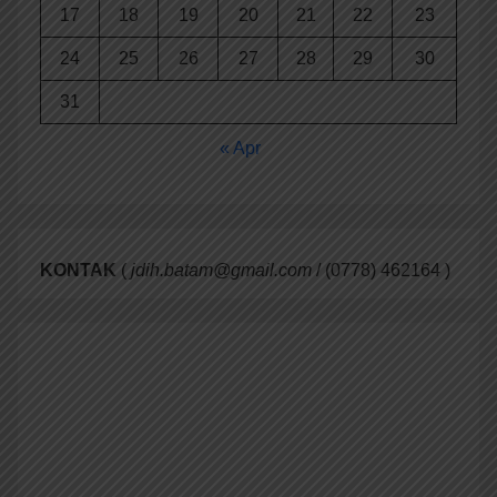
17
18
19
20
21
22
23
24
25
26
27
28
29
30
31
« Apr
KONTAK
(
jdih.batam@gmail.com
/ (0778) 462164 )