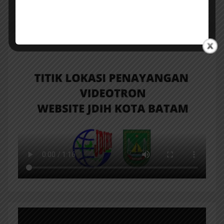
Auzi Madani, S.T
(Pengelola JDIH).