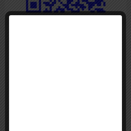
Pengelola JDIH
Dian Senjani, S.H, Kasubbag Dokumentasi dan
Penyuluhan Hukum (Ketua JDIH).
A.Mona Raswati, S.Kom (Pengelola JDIH).
Arjoni, S.E (Pengelola JDIH).
Rudy Putra Almi, SH (Pengelola JDIH).
Yusmadi, S.Kom (Pengelola JDIH).