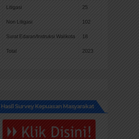
Litigasi
25
Non Litigasi
102
Surat Edaran/Instruksi Walikota
18
Total
2023
Hasil Survey Kepuasan Masyarakat