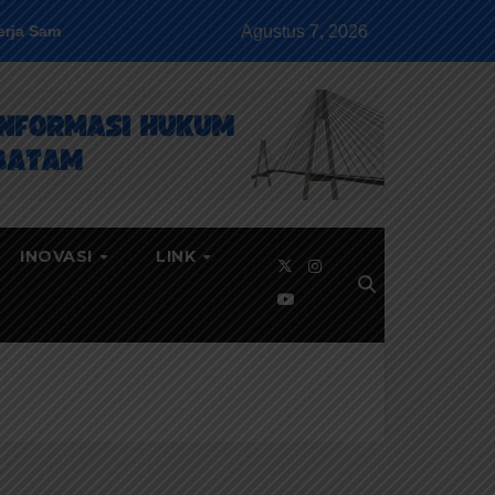
Agustus 7, 2026
a, Fokus Penguatan Pendampingan Hukum
JDIH Goes To Ca
INOVASI
LINK