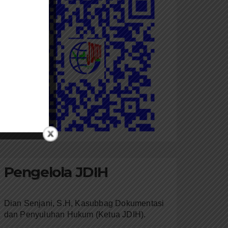
Pengelola JDIH
Dian Senjani, S.H, Kasubbag Dokumentasi
dan Penyuluhan Hukum (Ketua JDIH).