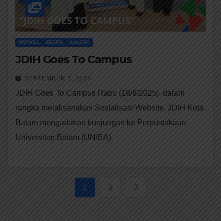
ARTIKEL
BERITA
GALERY
JDIH Goes To Campus
SEPTEMBER 2, 2025
JDIH Goes To Campus Rabu (18/6/2025), dalam
rangka melaksanakan Sosialisasi Website, JDIH Kota
Batam mengadakan kunjungan ke Perpustakaan
Universitas Batam (UNIBA).
Paginasi
1
2
pos