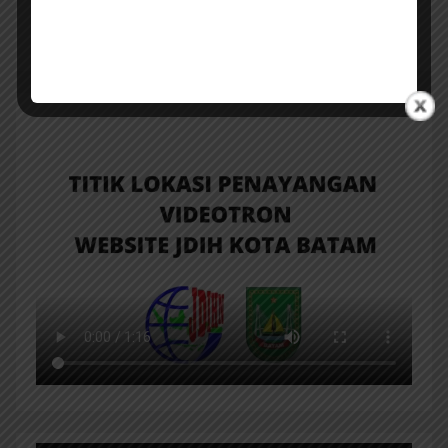
Auzi Madani, S.T
(Pengelola JDIH).