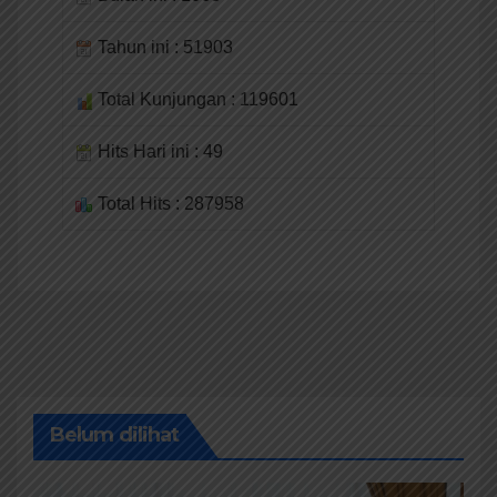
Tahun ini : 51903
Total Kunjungan : 119601
Hits Hari ini : 49
Total Hits : 287958
Belum dilihat