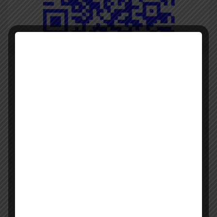
Pengelola JDIH
Dian Senjani, S.H, Kasubbag Dokumentasi dan
Penyuluhan Hukum (Ketua JDIH).
A.Mona Raswati, S.Kom (Pengelola JDIH).
Arjoni, S.E (Pengelola JDIH).
Rudy Putra Almi, SH (Pengelola JDIH).
Yusmadi, S.Kom (Pengelola JDIH).